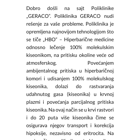
Dobro došli na sajt Poliklinike
„GERACO“. Poliklinika GERACO nudi
rešenje za vaše probleme. Poliklinika je
opremljena najnovijom tehnologijom što
se tiče „HBO“ – Hiperbarične medicine
odnosno lečenje 100% molekulskim
kiseonikom, na pritisku okoline veće od
atmosferskog. Povećanjem
ambijentalnog pritiska u hiperbaričnoj
komori i udisanjem 100% molekulskog
kiseonika, dolazi do rastvaranja
udahnutog gasa (kiseonika) u krvnoj
plazmi i povećanja parcijalnog pritiska
kiseonika. Na ovaj način se u krvi rastvori
i do 20 puta više kiseonika čime se
osigurava njegov transport i korekcija
hipoksije, nezavisno od eritrocita. Na