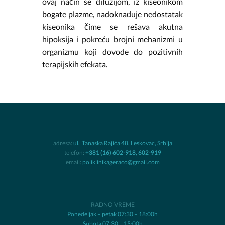
ovaj način se difuzijom, iz kiseonikom
bogate plazme, nadoknađuje nedostatak
kiseonika čime se rešava akutna
hipoksija i pokreću brojni mehanizmi u
organizmu koji dovode do pozitivnih
terapijskih efekata.
adresa:
ul. ​ Tanaska Rajića 48, Leskovac, Srbija
telefon:
+381 (16) 602-918, 602-919
email:
poliklinikageraco@gmail.com
RADNO VREME
Ponedeljak – petak 07:30 – 18:00h
Subota 07:30 – 15:00h