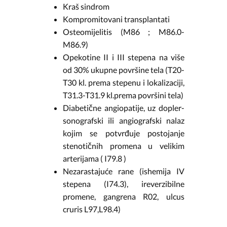
Kraš sindrom
Kompromitovani transplantati
Osteomijelitis (M86 ; M86.0-
M86.9)
Opekotine II i III stepena na više
od 30% ukupne površine tela (T20-
T30 kl. prema stepenu i lokalizaciji,
T31.3-T31.9 kl.prema površini tela)
Diabetične angiopatije, uz dopler-
sonografski ili angiografski nalaz
kojim se potvrđuje postojanje
stenotičnih promena u velikim
arterijama ( I79.8 )
Nezarastajuće rane (ishemija IV
stepena (I74.3), ireverzibilne
promene, gangrena R02, ulcus
cruris L97,L98.4)