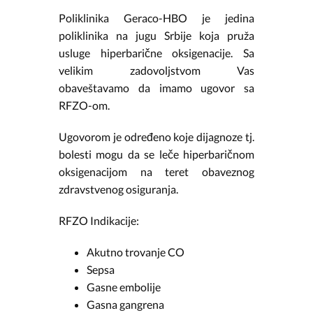
Poliklinika Geraco-HBO je jedina
poliklinika na jugu Srbije koja pruža
usluge hiperbarične oksigenacije. Sa
velikim zadovoljstvom Vas
obaveštavamo da imamo ugovor sa
RFZO-om.
Ugovorom je određeno koje dijagnoze tj.
bolesti mogu da se leče hiperbaričnom
oksigenacijom na teret obaveznog
zdravstvenog osiguranja.
RFZO Indikacije:
Akutno trovanje CO
Sepsa
Gasne embolije
Gasna gangrena