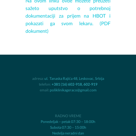
Na ovom linku ovde možete preuzeti
sažeto uputstvo o potrebnoj
dokumentaciji za prijem na HBOT i
pokazati ga svom lekaru. (PDF
dokument)
adresa:
ul. ​ Tanaska Rajića 48, Leskovac, Srbija
telefon:
+381 (16) 602-918, 602-919
email:
poliklinikageraco@gmail.com
RADNO VREME
Ponedeljak – petak 07:30 – 18:00h
Subota 07:30 – 15:00h
Nedelja neradni dan