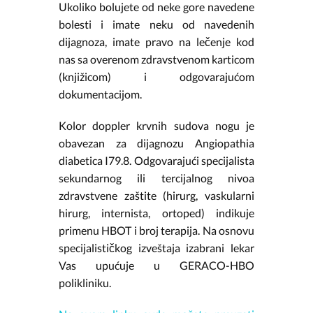
Ukoliko bolujete od neke gore navedene
bolesti i imate neku od navedenih
dijagnoza, imate pravo na lečenje kod
nas sa overenom zdravstvenom karticom
(knjižicom) i odgovarajućom
dokumentacijom.
Kolor doppler krvnih sudova nogu je
obavezan za dijagnozu Angiopathia
diabetica I79.8. Odgovarajući specijalista
sekundarnog ili tercijalnog nivoa
zdravstvene zaštite (hirurg, vaskularni
hirurg, internista, ortoped) indikuje
primenu HBOT i broj terapija. Na osnovu
specijalističkog izveštaja izabrani lekar
Vas upućuje u GERACO-HBO
polikliniku.